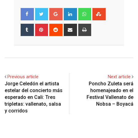
Google+
LinkedIn
Whatsapp
StumbleUpon
Tumblr
Pinterest
Reddit
Share
Print
via
Email
Previous article
Next article
Jorge Celedón el artista
Poncho Zuleta será
estelar del concierto más
homenajeado en el
esperado en Cali: Tres
Festival Vallenato de
tripletas: vallenato, salsa
Nobsa – Boyacá
y corridos