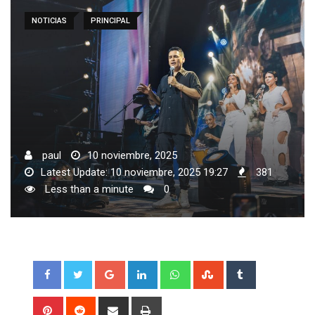
NOTICIAS
PRINCIPAL
paul
10 noviembre, 2025
Latest Update: 10 noviembre, 2025 19:27
381
Less than a minute
0
Google+
LinkedIn
Whatsapp
StumbleUpon
Tumblr
Pinterest
Reddit
Share
Print