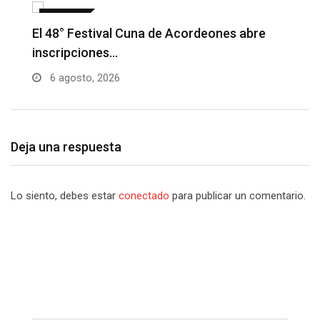
NOTICIAS
Barranquilla realizará el concierto ‘Capital
H
de la Patria…
l
6 agosto, 2026
Deja una respuesta
Lo siento, debes estar
conectado
para publicar un comentario.