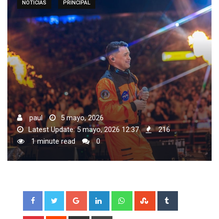
NOTICIAS
PRINCIPAL
paul
5 mayo, 2026
Latest Update: 5 mayo, 2026 12:37
216
1 minute read
0
Google+
LinkedIn
Whatsapp
StumbleUpon
Tumblr