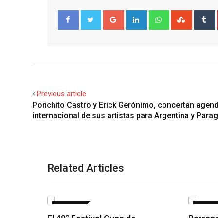
Google+
LinkedIn
Whatsapp
Stumble
T
Facebook
Twitter
Previous article
Ponchito Castro y Erick Gerónimo, concertan agen
internacional de sus artistas para Argentina y Para
Related Articles
NOTICIAS
NOTICI