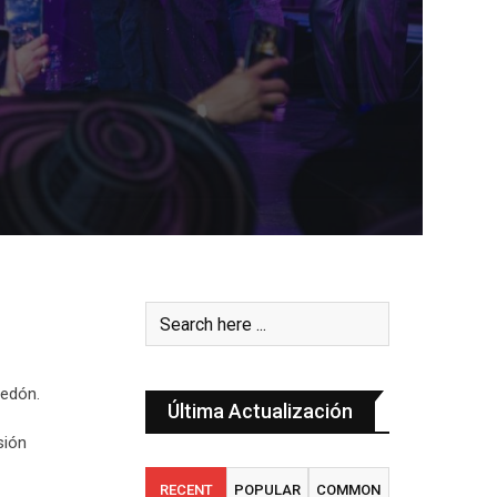
ledón.
Última Actualización
sión
RECENT
POPULAR
COMMON