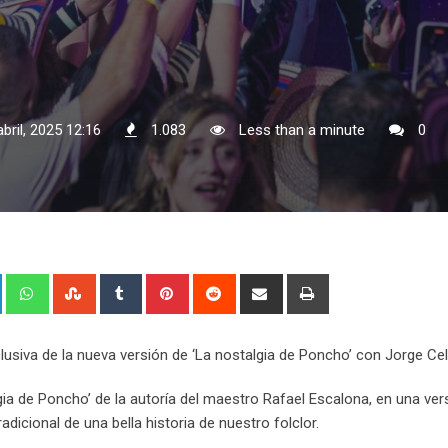
bril, 2025 12:16
1.083
Less than a minute
0
+
LinkedIn
Whatsapp
StumbleUpon
Tumblr
Pinterest
Reddit
Share
Print
via
Email
lusiva de la nueva versión de ‘La nostalgia de Poncho’ con Jorge Ce
lgia de Poncho’ de la autoría del maestro Rafael Escalona, en una ver
dicional de una bella historia de nuestro folclor.