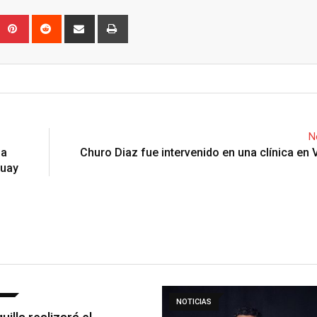
Upon
umblr
Pinterest
Reddit
Share
Print
via
Email
N
da
Churo Diaz fue intervenido en una clínica en 
guay
AS
NOTICIAS