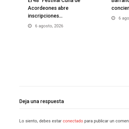
El 48° Festival Cuna de
Barranq
Acordeones abre
concier
inscripciones…
6 ago
6 agosto, 2026
Deja una respuesta
Lo siento, debes estar
conectado
para publicar un coment