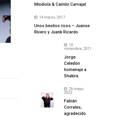
Mindiola & Camilo Carvajal
14 marzo, 2017
Unos besitos ricos – Juanse
Rivero y Juank Ricardo
10
noviembre, 2011
Jorge
Celedón
homenaje a
Shakira
26 mayo,
2022
Fabián
Corrales,
agradecido