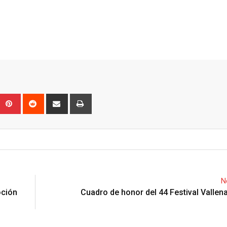
Upon
umblr
Pinterest
Reddit
Share
Print
via
Email
N
oción
Cuadro de honor del 44 Festival Vallen