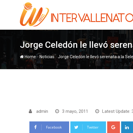
Skip
to
content
Jorge Celedón le llevó sere
-
-
Home
Noticias
Jorge Celedón le llevó serenata a la Se
admin
3 mayo, 2011
Latest Update: 
Google
Facebook
Twitter