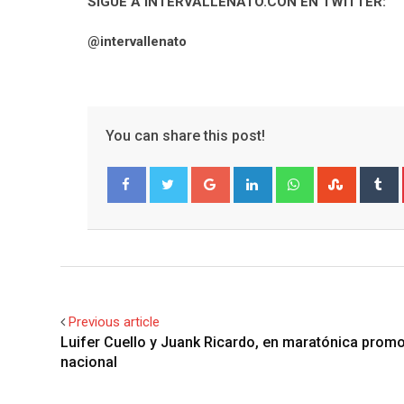
SIGUE A INTERVALLENATO.CON EN TWITTER:
@intervallenato
You can share this post!
Google+
LinkedIn
Whatsapp
Stumble
T
Facebook
Twitter
Previous article
Luifer Cuello y Juank Ricardo, en maratónica prom
nacional