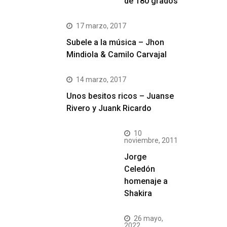
de 180 grados
17 marzo, 2017
Subele a la música – Jhon
Mindiola & Camilo Carvajal
14 marzo, 2017
Unos besitos ricos – Juanse
Rivero y Juank Ricardo
10
noviembre, 2011
Jorge
Celedón
homenaje a
Shakira
26 mayo,
2022