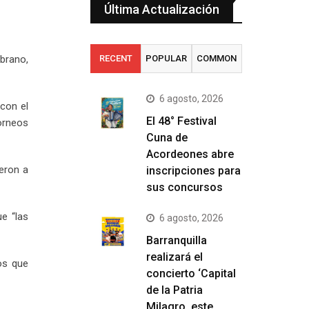
Última Actualización
brano,
RECENT
POPULAR
COMMON
6 agosto, 2026
 con el
El 48° Festival
orneos
Cuna de
Acordeones abre
eron a
inscripciones para
sus concursos
e “las
6 agosto, 2026
Barranquilla
realizará el
ios que
concierto ‘Capital
de la Patria
Milagro, este