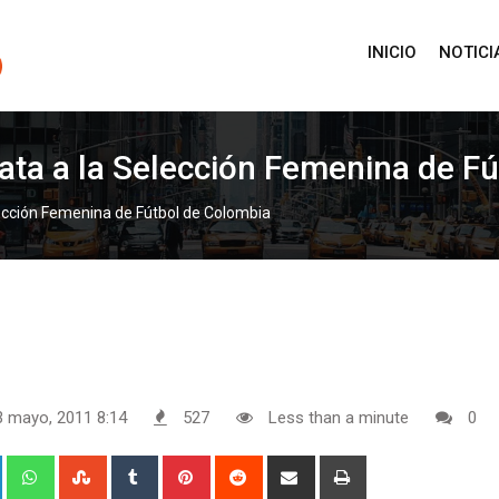
INICIO
NOTICI
nata a la Selección Femenina de F
lección Femenina de Fútbol de Colombia
3 mayo, 2011 8:14
527
Less than a minute
0
+
LinkedIn
Whatsapp
StumbleUpon
Tumblr
Pinterest
Reddit
Share
Print
via