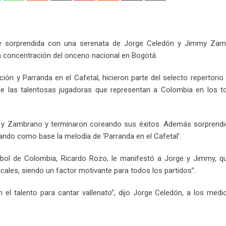
Email
ue sorprendida con una serenata de Jorge Celedón y Jimmy Zam
la concentración del onceno nacional en Bogotá.
n y Parranda en el Cafetal, hicieron parte del selecto repertorio
 de las talentosas jugadoras que representan a Colombia en los t
ón y Zambrano y terminaron coreando sus éxitos. Además sorprendi
ndo como base la melodía de ‘Parranda en el Cafetal’.
tbol de Colombia, Ricardo Rozo, le manifestó a Jorge y Jimmy, qu
les, siendo un factor motivante para todos los partidos”.
 el talento para cantar vallenato”, dijo Jorge Celedón, a los med