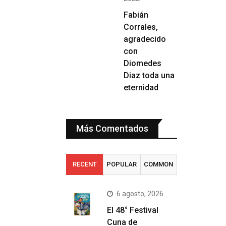
Fabián
Corrales,
agradecido
con
Diomedes
Diaz toda una
eternidad
Más Comentados
RECENT
POPULAR
COMMON
6 agosto, 2026
El 48° Festival
Cuna de