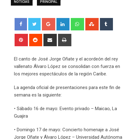
NOTICIAS
PRINCIPAL
Google+
LinkedIn
Whatsapp
StumbleUpon
Tumblr
Pinterest
Reddit
Share
Print
via
Email
El canto de José Jorge Oñate y el acordeón del rey
vallenato Álvaro López se consolidan con fuerza en
los mejores espectáculos de la región Caribe.
La agenda oficial de presentaciones para este fin de
semana es la siguiente:
• Sábado 16 de mayo: Evento privado – Maicao, La
Guajira
• Domingo 17 de mayo: Concierto homenaje a José
Jorge Oñate y Álvaro López – Universidad Autónoma