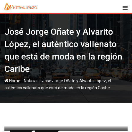
Skip
to
content
José Jorge Oñate y Alvarito
López, el auténtico vallenato
que está de moda en la región
Caribe
-
-
Home
Noticias
José Jorge Oñate y Alvarito López, el
auténtico vallenato que está de moda en la región Caribe
paul
14 mayo, 2026
Latest Update: 14 mayo, 2026 10:13
217
Less than a minute
0