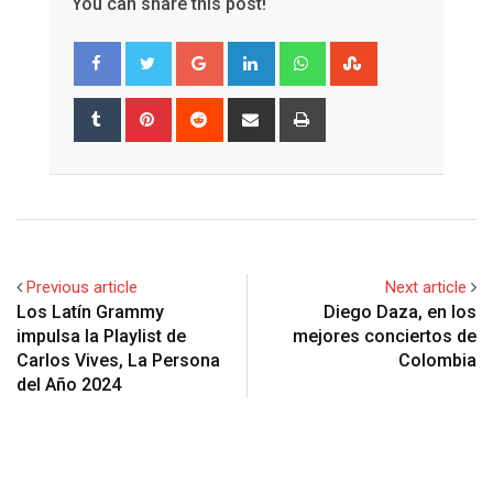
You can share this post!
Google+
LinkedIn
Whatsapp
StumbleUpon
Tumblr
Pinterest
Reddit
Share
Print
via
Email
Previous article
Next article
Los Latín Grammy
Diego Daza, en los
impulsa la Playlist de
mejores conciertos de
Carlos Vives, La Persona
Colombia
del Año 2024