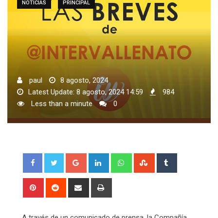
NOTICIAS
PRINCIPAL
paul
8 agosto, 2024
Latest Update: 8 agosto, 2024 14:59
984
Less than a minute
0
Google+
LinkedIn
Whatsapp
StumbleUpon
Tumblr
Pinterest
Reddit
Share
Print
via
Email
A través de un comunicado de prensa, la Compañía