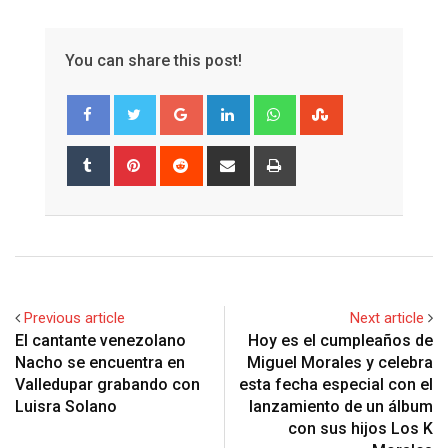
You can share this post!
Google+
LinkedIn
Whatsapp
StumbleUpon
Tumblr
Pinterest
Reddit
Share
Print
via
Email
Previous article
Next article
El cantante venezolano
Hoy es el cumpleaños de
Nacho se encuentra en
Miguel Morales y celebra
Valledupar grabando con
esta fecha especial con el
Luisra Solano
lanzamiento de un álbum
con sus hijos Los K