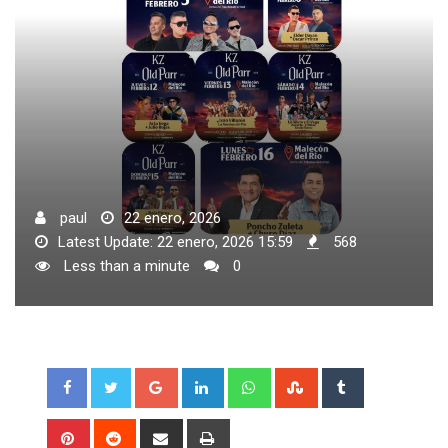
paul
22 enero, 2026
Latest Update: 22 enero, 2026 15:59
568
Less than a minute
0
Google+
LinkedIn
Whatsapp
StumbleUpon
Tumblr
Pinterest
Reddit
Share
Print