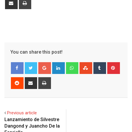
Share
Print
via
Email
You can share this post!
Google+
LinkedIn
Whatsapp
StumbleUpon
Tumblr
Pinter
Reddit
Share
Print
via
Email
Previous article
Lanzamiento de Silvestre
Dangond y Juancho De la