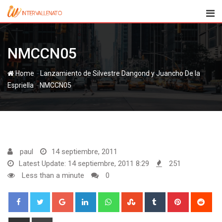
Skip
to
content
NMCCN05
-
Home
Lanzamiento de Silvestre Dangond y Juancho De la
-
Espriella
NMCCN05
paul
14 septiembre, 2011
Latest Update: 14 septiembre, 2011 8:29
251
Less than a minute
0
Google+
LinkedIn
Whatsapp
StumbleUpon
Tumblr
Pinterest
Red