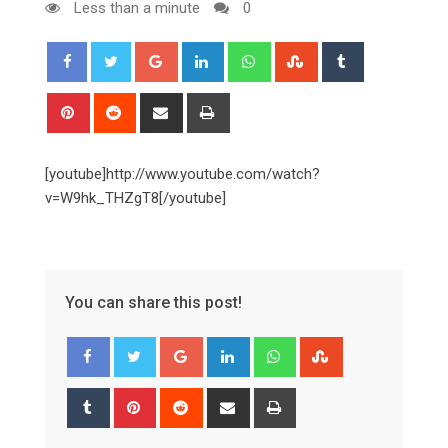
Less than a minute
0
Google+
LinkedIn
Whatsapp
StumbleUpon
Tumblr
Pinterest
Reddit
Share
Print
via
Email
[youtube]http://www.youtube.com/watch?
v=W9hk_THZgT8[/youtube]
You can share this post!
Google+
LinkedIn
Whatsapp
StumbleUpon
Tumblr
Pinterest
Reddit
Share
Print
via
Email