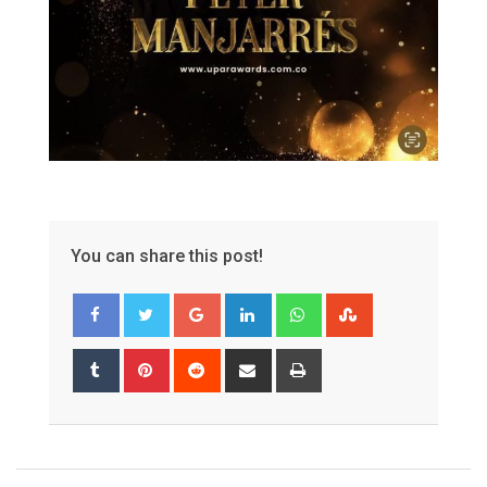
You can share this post!
Google+
LinkedIn
Whatsapp
StumbleUpon
Tumblr
Pinterest
Reddit
Share
Print
via
Email