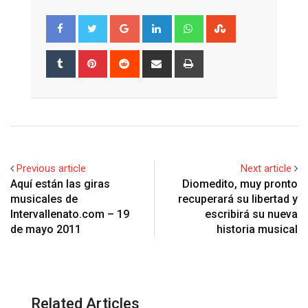
Google+
LinkedIn
Whatsapp
StumbleUpon
Tumblr
Pinterest
Reddit
Share
Print
via
Email
Previous article
Next article
Aquí están las giras
Diomedito, muy pronto
musicales de
recuperará su libertad y
Intervallenato.com – 19
escribirá su nueva
de mayo 2011
historia musical
Related Articles