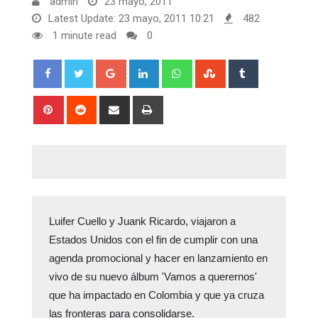
admin
23 mayo, 2011
Latest Update: 23 mayo, 2011 10:21
482
1 minute read
0
Google+
LinkedIn
Whatsapp
StumbleUpon
Tumblr
Pinterest
Reddit
Share
Print
via
Email
Luifer Cuello y Juank Ricardo, viajaron a
Estados Unidos con el fin de cumplir con una
agenda promocional y hacer en lanzamiento en
vivo de su nuevo álbum 'Vamos a querernos'
que ha impactado en Colombia y que ya cruza
las fronteras para consolidarse.