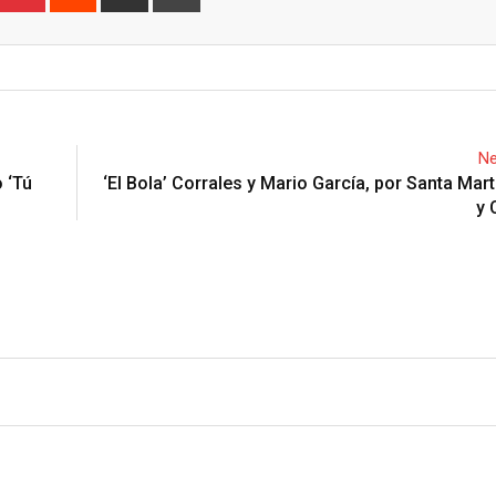
via
Email
Ne
 ‘Tú
‘El Bola’ Corrales y Mario García, por Santa Mar
y 