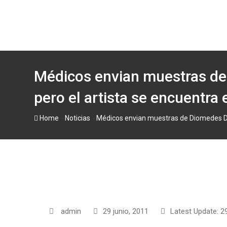
Skip
to
content
Médicos envian muestras de 
pero el artista se encuentra 
-
-
Home
Noticias
Médicos envian muestras de Diomedes Díaz
admin
29 junio, 2011
Latest Update: 29