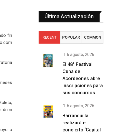
Última Actualización
ado fin
RECENT
POPULAR
COMMON
ato.com
6 agosto, 2026
ratoria
El 48° Festival
Cuna de
Acordeones abre
o meses
inscripciones para
sus concursos
uleta,
6 agosto, 2026
e di mi
Barranquilla
realizará el
poyo a
concierto ‘Capital