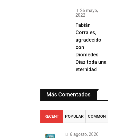
26 mayo,
2022
Fabián
Corrales,
agradecido
con
Diomedes
Diaz toda una
eternidad
Más Comentados
RECENT
POPULAR
COMMON
6 agosto, 2026