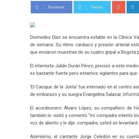
Google
Facebook
Twitter
Diomedes Díaz se encuentra estable en la Clínica Va
de semana. Su ritmo cardiaco y presión arterial está
que enviaron muestras de su cuatro gripal a Bogotá pa
El internista Julián Durán Pérez, precisó a este medio
es bastante fuerte pero estamos vigilantes para que 
‘El Cacique de la Junta’ fue internado en el centro 
de embarazo y su suegra Evangelina Salazar, infor
El acordeonero Álvaro López, su compañero de fór
también lo visitó y comentó “mi compadre intentó le
voz de aliento y le dije: compadre, usted se levantará 
Asimismo, el cantante Jorge Celedón en su cuenta