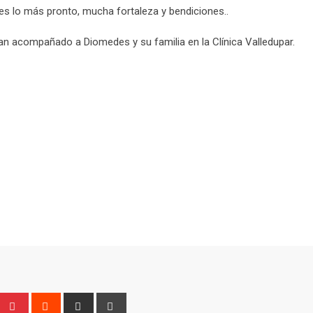
es lo más pronto, mucha fortaleza y bendiciones..
 acompañado a Diomedes y su familia en la Clínica Valledupar.
Upon
umblr
Pinterest
Reddit
Share
Print