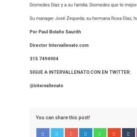
Diomedes Díaz y a su familia. Diomedes que te mejor
Su manager José Zequeda; su hermana Rosa Díaz, han
Por Paul Bolaño Saurith
Director Intervallenato.com
315 7494904
SIGUE A INTERVALLENATO.CON EN TWITTER:
@intervallenato
You can share this post!
Google+
LinkedIn
Whatsapp
Stumble
T