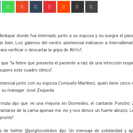
+
LinkedIn
Whatsapp
StumbleUpon
Tumblr
Pinterest
Reddit
Share
Print
via
Email
lledupar donde fue internado junto a su esposa y su suegra el pas
n bien. Los galenos del centro asistencial indicaron a Intervallen
ra verificar o descartar la gripa de Ah1n1.
 que “la fiebre que presenta el paciente a raíz de una infección respi
supere este cuadro clínico”.
asistencial junto con su esposa Consuelo Martínez, quien tiene cinc
mó su manager José Zequeda.
mula dijo que ve una mejoría en Diomedes; el cantante Poncho Z
vantarse de la cama apenas me vio y nos dimos un fuerte abrazo. L
pronto”.
 de twitter @jorgitoceledon dijo: Un mensaje de solidaridad y a