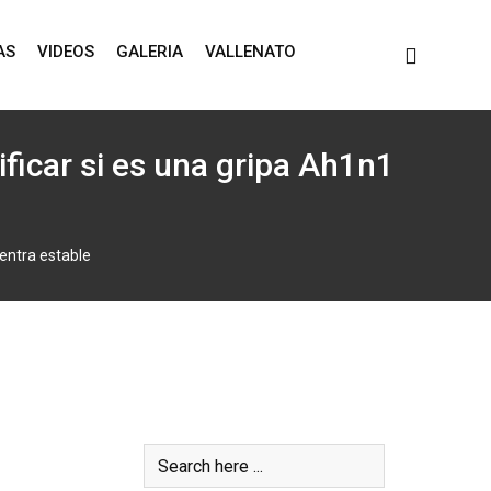
AS
VIDEOS
GALERIA
VALLENATO
ficar si es una gripa Ah1n1
entra estable