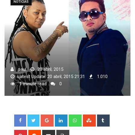
NOTICIAS
paul
20 abril, 2015
Latest Update: 20 abril, 2015 21:31
1.010
1 minute read
0
Google+
LinkedIn
Whatsapp
StumbleUpon
Tumblr
Pinterest
Reddit
Share
Print