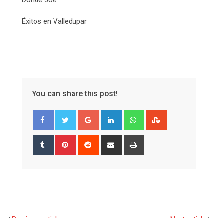
Éxitos en Valledupar
You can share this post!
Google+
LinkedIn
Whatsapp
StumbleUpon
Tumblr
Pinterest
Reddit
Share
Print
via
Email