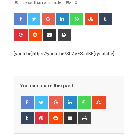
Less than a minute
0
Google+
LinkedIn
Whatsapp
StumbleUpon
Tumblr
Pinterest
Reddit
Share
Print
via
Email
[youtube]https://youtu.be/ShZVFSroIKE[/youtube]
You can share this post!
Google+
LinkedIn
Whatsapp
StumbleUpon
Tumblr
Pinterest
Reddit
Share
Print
via
Email