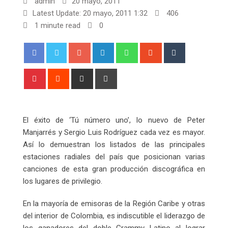
admin
20 mayo, 2011
Latest Update: 20 mayo, 2011 1:32
406
1 minute read
0
Google+
LinkedIn
Whatsapp
StumbleUpon
Tumblr
Pinterest
Reddit
Share
Print
via
Email
El éxito de ‘Tú número uno’, lo nuevo de Peter
Manjarrés y Sergio Luis Rodríguez cada vez es mayor.
Así lo demuestran los listados de las principales
estaciones radiales del país que posicionan varias
canciones de esta gran producción discográfica en
los lugares de privilegio.
En la mayoría de emisoras de la Región Caribe y otras
del interior de Colombia, es indiscutible el liderazgo de
los ganadores del doble Grammy Latino al lograr