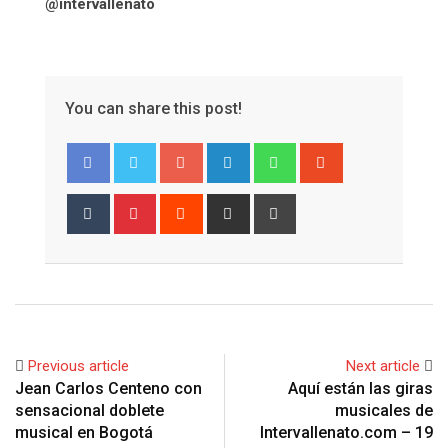
@intervallenato
You can share this post!
Google+
LinkedIn
Whatsapp
StumbleUpon
Tumblr
Pinterest
Reddit
Share
Print
via
Email
Previous article
Next article
Jean Carlos Centeno con
Aquí están las giras
sensacional doblete
musicales de
musical en Bogotá
Intervallenato.com – 19