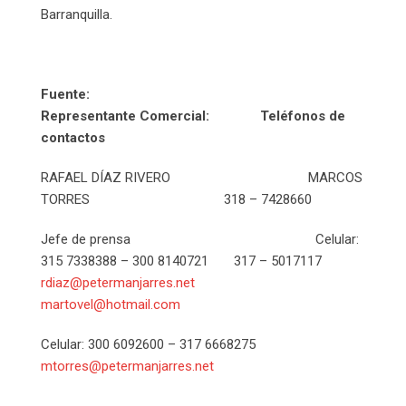
Barranquilla.
Fuente:
Representante Comercial: Teléfonos de
contactos
RAFAEL DÍAZ RIVERO MARCOS
TORRES 318 – 7428660
Jefe de prensa Celular:
315 7338388 – 300 8140721 317 – 5017117
rdiaz@petermanjarres.net
martovel@hotmail.com
Celular: 300 6092600 – 317 6668275
mtorres@petermanjarres.net