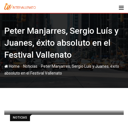
Skip
to
content
Peter Manjarres, Sergio Luís y
Juanes, éxito absoluto en el
Festival Vallenato
-
-
Home
Noticias
Peter Manjarres, Sergio Luís y Juanes, éxito
absoluto en el Festival Vallenato
paul
3 mayo, 2012
Latest Update: 3 mayo, 2012 14:15
540
3 minutes read
0
NOTICIAS