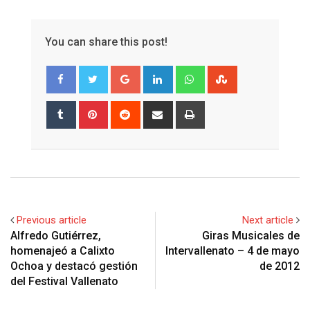
You can share this post!
Google+
LinkedIn
Whatsapp
StumbleUpon
Tumblr
Pinterest
Reddit
Share
Print
via
Email
Previous article
Next article
Alfredo Gutiérrez,
Giras Musicales de
homenajeó a Calixto
Intervallenato – 4 de mayo
Ochoa y destacó gestión
de 2012
del Festival Vallenato