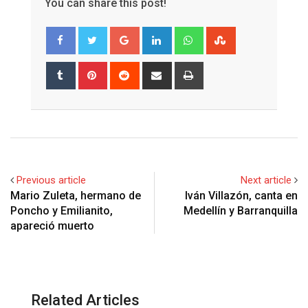
You can share this post!
Google+
LinkedIn
Whatsapp
StumbleUpon
Tumblr
Pinterest
Reddit
Share
Print
via
Email
Previous article
Next article
Mario Zuleta, hermano de
Iván Villazón, canta en
Poncho y Emilianito,
Medellín y Barranquilla
apareció muerto
Related Articles