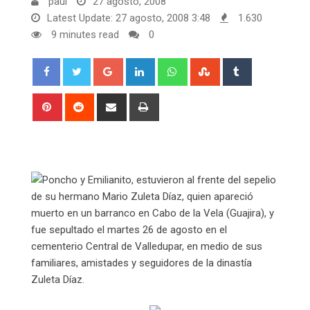
paul
27 agosto, 2008
Latest Update: 27 agosto, 2008 3:48
1.630
9 minutes read
0
Google+
LinkedIn
Whatsapp
StumbleUpon
Tumblr
Pinterest
Reddit
Share
Print
via
Email
Poncho y Emilianito, estuvieron al frente del sepelio
de su hermano Mario Zuleta Díaz, quien apareció
muerto en un barranco en Cabo de la Vela (Guajira), y
fue sepultado el martes 26 de agosto en el
cementerio Central de Valledupar, en medio de sus
familiares, amistades y seguidores de la dinastía
Zuleta Díaz.