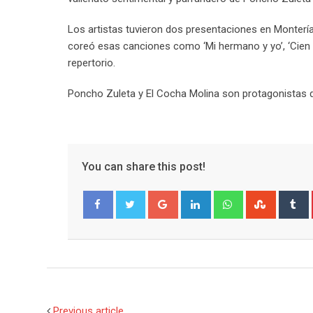
Los artistas tuvieron dos presentaciones en Montería 
coreó esas canciones como ‘Mi hermano y yo’, ‘Cien a
repertorio.
Poncho Zuleta y El Cocha Molina son protagonistas d
You can share this post!
Google+
LinkedIn
Whatsapp
Stumble
T
Facebook
Twitter
Previous article