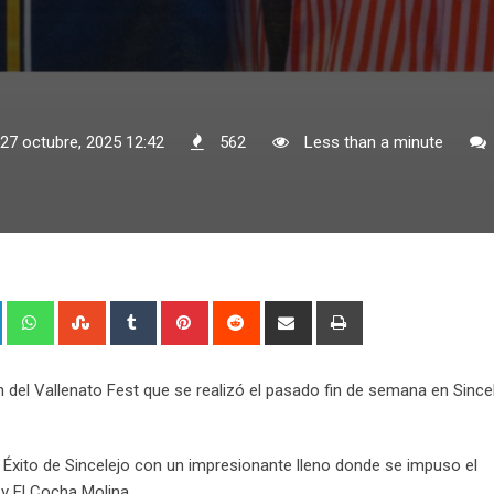
 27 octubre, 2025 12:42
562
Less than a minute
+
LinkedIn
Whatsapp
StumbleUpon
Tumblr
Pinterest
Reddit
Share
Print
via
Email
 del Vallenato Fest que se realizó el pasado fin de semana en Sincel
l Éxito de Sincelejo con un impresionante lleno donde se impuso el
y El Cocha Molina.