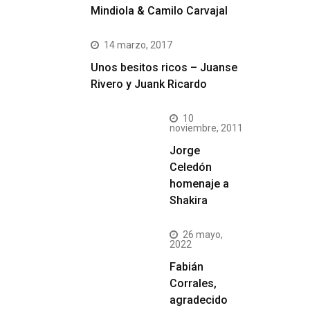
Mindiola & Camilo Carvajal
14 marzo, 2017
Unos besitos ricos – Juanse
Rivero y Juank Ricardo
10
noviembre, 2011
Jorge
Celedón
homenaje a
Shakira
26 mayo,
2022
Fabián
Corrales,
agradecido