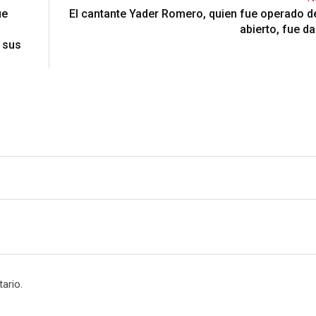
ue
El cantante Yader Romero, quien fue operado 
abierto, fue da
n sus
ario.