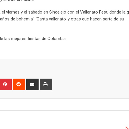
el viernes y el sábado en Sincelejo con el Vallenato Fest, donde la 
ños de bohemia’, ‘Canta vallenato’ y otras que hacen parte de su
e las mejores fiestas de Colombia.
Upon
umblr
Pinterest
Reddit
Share
Print
via
Email
N