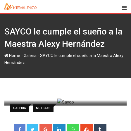
Skip
to
content
SAYCO le cumple el sueño a la
Maestra Alexy Hernández
-
-
Home
Galeria
SAYCO le cumple el sueño a la Maestra Alexy
Hernández
paul
6 agosto, 2024
Latest Update: 19 agosto, 2024 15:13
2.595
1 minute read
0
GALERIA
NOTICIAS
Google+
LinkedIn
Whatsapp
StumbleUpon
Tumblr