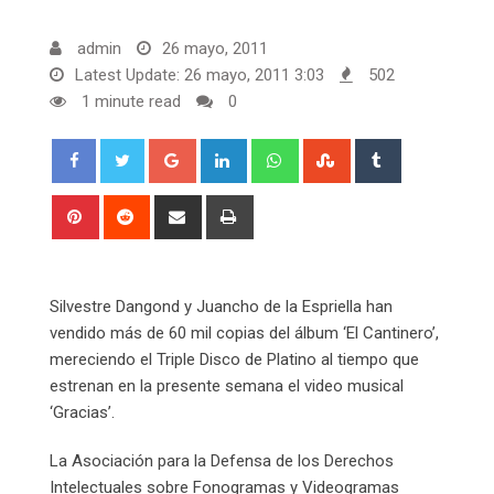
admin
26 mayo, 2011
Latest Update: 26 mayo, 2011 3:03
502
1 minute read
0
Google+
LinkedIn
Whatsapp
StumbleUpon
Tumblr
Pinterest
Reddit
Share
Print
via
Email
Silvestre Dangond y Juancho de la Espriella han
vendido más de 60 mil copias del álbum ‘El Cantinero’,
mereciendo el Triple Disco de Platino al tiempo que
estrenan en la presente semana el video musical
‘Gracias’.
La Asociación para la Defensa de los Derechos
Intelectuales sobre Fonogramas y Videogramas