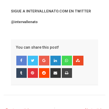
SIGUE A INTERVALLENATO.COM EN TWITTER
@intervallenato
You can share this post!
Google+
LinkedIn
Whatsapp
StumbleUpon
Tumblr
Pinterest
Reddit
Share
Print
via
Email