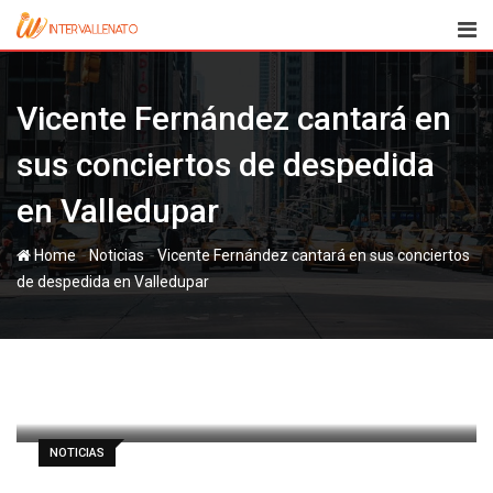
Skip
to
content
Vicente Fernández cantará en
sus conciertos de despedida
en Valledupar
-
-
Home
Noticias
Vicente Fernández cantará en sus conciertos
de despedida en Valledupar
paul
1 marzo, 2012
Latest Update: 1 marzo, 2012 8:54
743
1 minute read
0
NOTICIAS