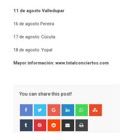
11 de agosto Valledupar
16 de agosto Pereira
17 de agosto: Cúcuta
18 de agosto: Yopal
Mayor información: www.totalconciertos.com
You can share this post!
Google+
LinkedIn
Whatsapp
StumbleUpon
Tumblr
Pinterest
Reddit
Share
Print
via