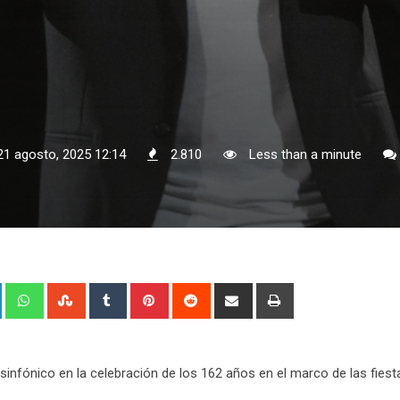
21 agosto, 2025 12:14
2.810
Less than a minute
+
LinkedIn
Whatsapp
StumbleUpon
Tumblr
Pinterest
Reddit
Share
Print
via
Email
sinfónico en la celebración de los 162 años en el marco de las fiest