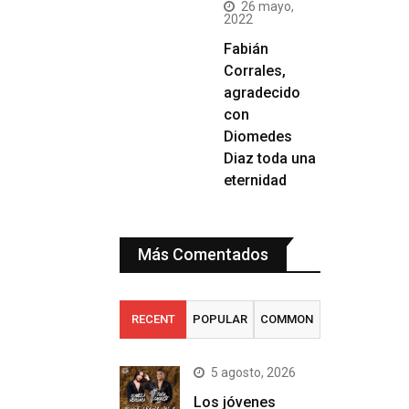
26 mayo,
2022
Fabián
Corrales,
agradecido
con
Diomedes
Diaz toda una
eternidad
Más Comentados
RECENT
POPULAR
COMMON
5 agosto, 2026
Los jóvenes