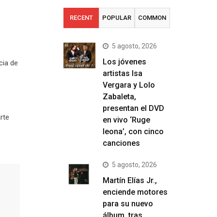
RECENT
POPULAR
COMMON
5 agosto, 2026
Los jóvenes
cia de
artistas Isa
Vergara y Lolo
Zabaleta,
presentan el DVD
rte
en vivo ‘Ruge
leona’, con cinco
canciones
5 agosto, 2026
Martín Elías Jr.,
enciende motores
para su nuevo
álbum, tras