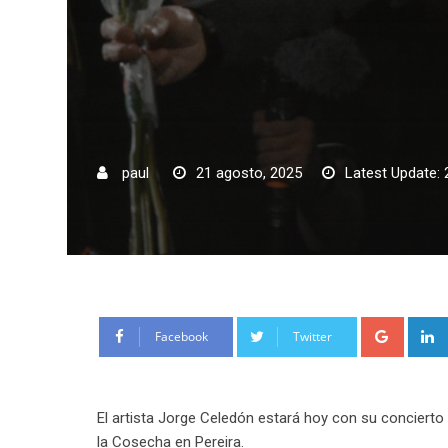
paul
21 agosto, 2025
Latest Update: 
Google
Facebook
Twitter
El artista Jorge Celedón estará hoy con su concierto 
la Cosecha en Pereira.