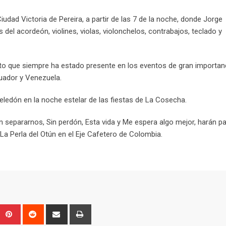
iudad Victoria de Pereira, a partir de las 7 de la noche, donde Jorge
del acordeón, violines, violas, violonchelos, contrabajos, teclado y
to que siempre ha estado presente en los eventos de gran importan
uador y Venezuela.
ledón en la noche estelar de las fiestas de La Cosecha.
epararnos, Sin perdón, Esta vida y Me espera algo mejor, harán pa
La Perla del Otún en el Eje Cafetero de Colombia.
Upon
umblr
Pinterest
Reddit
Share
Print
via