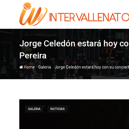
Skip
to
content
Jorge Celedón estará hoy con
Pereira
-
-
Home
Galeria
Jorge Celedón estará hoy con su concierto
GALERIA
NOTICIAS