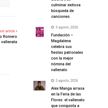
culminar exitosa
búsqueda de
canciones
5 agosto, 2026
ext article
Fundación –
do Romero
Magdalena
 vallenata
celebra sus
fiestas patronales
con la mejor
nómina del
vallenato
5 agosto, 2026
Alex Manga arrasa
en la Feria de las
Flores: el vallenato
que conquista a