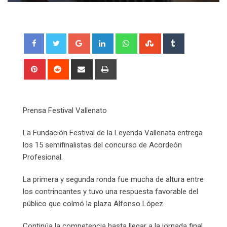
Google+
LinkedIn
Whatsapp
StumbleUpon
Tumblr
Pinterest
Reddit
Share
Print
via
Email
Prensa Festival Vallenato
La Fundación Festival de la Leyenda Vallenata entrega
los 15 semifinalistas del concurso de Acordeón
Profesional.
La primera y segunda ronda fue mucha de altura entre
los contrincantes y tuvo una respuesta favorable del
público que colmó la plaza Alfonso López.
Continúa la competencia hasta llegar a la jornada final