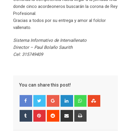
donde cinco acordeoneros buscarán la corona de Rey
Profesional.
Gracias a todos por su entrega y amor al folclor
vallenato.
Sistema Informativo de Intervallenato
Director – Paul Bolaño Saurith
Cel: 315749409
You can share this post!
Google+
LinkedIn
Whatsapp
StumbleUpon
Tumblr
Pinterest
Reddit
Share
Print
via
Email