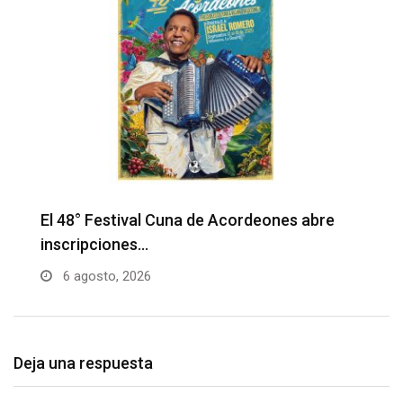
Barranquilla realizará el concierto ‘Capital
H
de la Patria…
l
6 agosto, 2026
Deja una respuesta