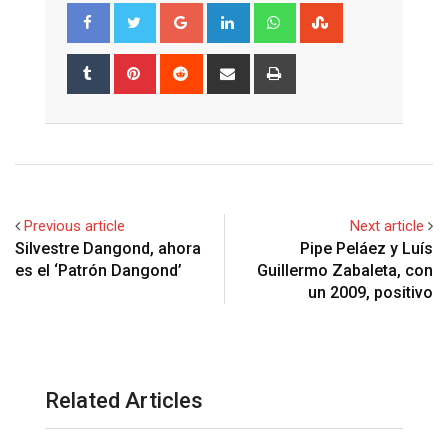
Google+
LinkedIn
Whatsapp
StumbleUpon
Tumblr
Pinterest
Reddit
Share
Print
via
Email
Previous article
Next article
Silvestre Dangond, ahora
Pipe Peláez y Luís
es el ‘Patrón Dangond’
Guillermo Zabaleta, con
un 2009, positivo
Related Articles