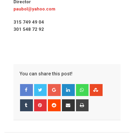
Director
paubol@yahoo.com
315 749 49 04
301 548 72 92
You can share this post!
Google+
LinkedIn
Whatsapp
StumbleUpon
Tumblr
Pinterest
Reddit
Share
Print
via
Email