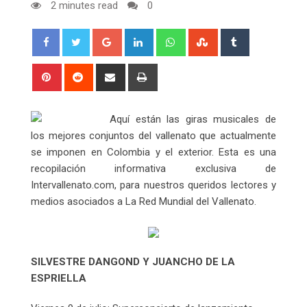
2 minutes read
0
Google+
LinkedIn
Whatsapp
StumbleUpon
Tumblr
Pinterest
Reddit
Share
Print
via
Email
Aquí están las giras musicales de
los mejores conjuntos del vallenato que actualmente
se imponen en Colombia y el exterior. Esta es una
recopilación informativa exclusiva de
Intervallenato.com, para nuestros queridos lectores y
medios asociados a La Red Mundial del Vallenato.
SILVESTRE DANGOND Y JUANCHO DE LA
ESPRIELLA