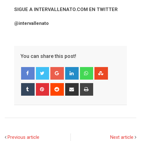
SIGUE A INTERVALLENATO.COM EN TWITTER
@intervallenato
You can share this post!
Google+
LinkedIn
Whatsapp
StumbleUpon
Tumblr
Pinterest
Reddit
Share
Print
via
Email
Previous article
Next article