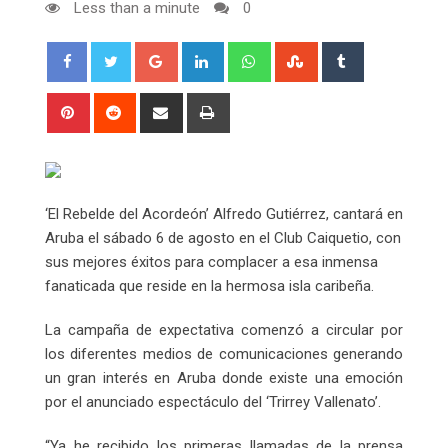
Less than a minute
0
Google+
LinkedIn
Whatsapp
StumbleUpon
Tumblr
Pinterest
Reddit
Share
Print
via
Email
‘El Rebelde del Acordeón’ Alfredo Gutiérrez, cantará en
Aruba el sábado 6 de agosto en el Club Caiquetio, con
sus mejores éxitos para complacer a esa inmensa
fanaticada que reside en la hermosa isla caribeña.
La campaña de expectativa comenzó a circular por
los diferentes medios de comunicaciones generando
un gran interés en Aruba donde existe una emoción
por el anunciado espectáculo del ‘Trirrey Vallenato’.
“Ya he recibido los primeras llamadas de la prensa