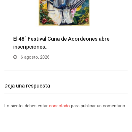
Barranquilla realizará el concierto ‘Capital
H
de la Patria…
l
6 agosto, 2026
Deja una respuesta
Lo siento, debes estar
conectado
para publicar un comentario.