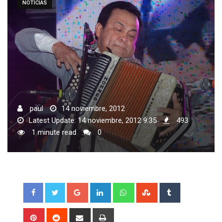
NOTICIAS
paul
14 noviembre, 2012
Latest Update: 14 noviembre, 2012 9:35
493
1 minute read
0
Google+
LinkedIn
Whatsapp
StumbleUpon
Tumblr
Pinterest
Reddit
Share
Print