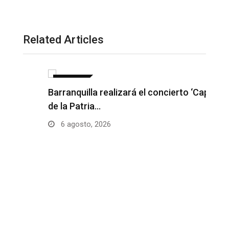
Related Articles
NOTICIAS
Barranquilla realizará el concierto ‘Capital
H
de la Patria…
l
6 agosto, 2026