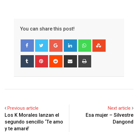
You can share this post!
Google+
LinkedIn
Whatsapp
StumbleUpon
Tumblr
Pinterest
Reddit
Share
Print
via
Email
Previous article
Next article
Los K Morales lanzan el
Esa mujer – Silvestre
segundo sencillo ‘Te amo
Dangond
y te amaré’