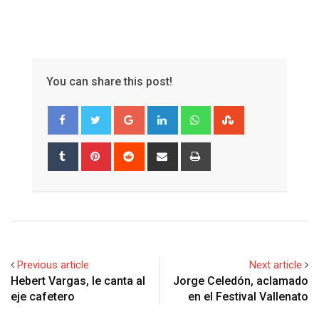
You can share this post!
Google+
LinkedIn
Whatsapp
StumbleUpon
Tumblr
Pinterest
Reddit
Share
Print
via
Email
Previous article
Next article
Hebert Vargas, le canta al
Jorge Celedón, aclamado
eje cafetero
en el Festival Vallenato