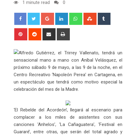
1 minute read
0
Google+
LinkedIn
Whatsapp
StumbleUpon
Tumblr
Pinterest
Reddit
Share
Print
via
Email
Alfredo Gutiérrez, el Trirrey Vallenato, tendrá un
sensacional mano a mano con Aníbal Velásquez, el
próximo sábado 9 de mayo, a las 9 de la noche, en el
Centro Recreativo ‘Napoleón Perea’ en Cartagena, en
un espectáculo que tendrá como motivo especial la
celebración del mes de la Madre.
‘El Rebelde del Acordeón’, llegará al escenario para
complacer a los miles de asistentes con sus
canciones ‘Anhelos’, ‘La Cañaguatera’, ‘Festival en
Guararé’, entre otras, que serán del total agrado y