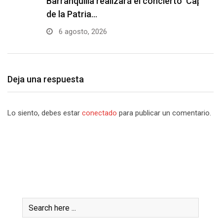
Barranquilla realizará el concierto ‘Capital
H
de la Patria…
l
6 agosto, 2026
Deja una respuesta
Lo siento, debes estar
conectado
para publicar un comentario.