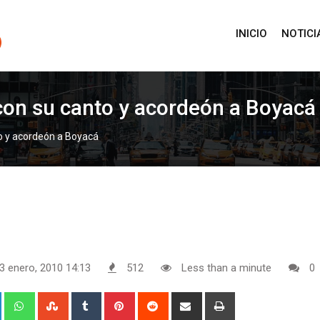
INICIO
NOTICI
con su canto y acordeón a Boyacá
o y acordeón a Boyacá
3 enero, 2010 14:13
512
Less than a minute
0
+
LinkedIn
Whatsapp
StumbleUpon
Tumblr
Pinterest
Reddit
Share
Print
via