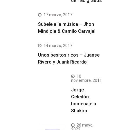
de 180 grados
17 marzo, 2017
Subele a la música – Jhon
Mindiola & Camilo Carvajal
14 marzo, 2017
Unos besitos ricos – Juanse
Rivero y Juank Ricardo
10
noviembre, 2011
Jorge
Celedón
homenaje a
Shakira
26 mayo,
2022