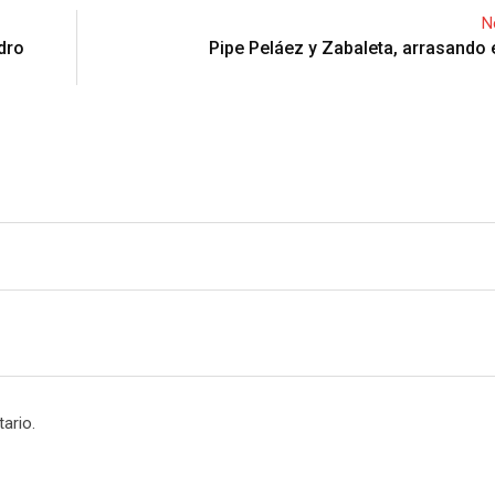
N
ndro
Pipe Peláez y Zabaleta, arrasando 
ario.