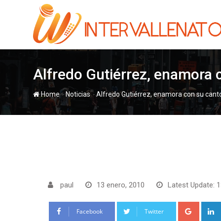
Skip
to
content
Alfredo Gutiérrez, enamora 
-
-
Home
Noticias
Alfredo Gutiérrez, enamora con su cant
paul
13 enero, 2010
Latest Update: 1
Google
Facebook
Twitter