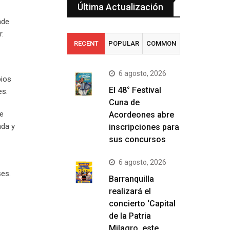
Última Actualización
nde
r.
RECENT
POPULAR
COMMON
6 agosto, 2026
pios
El 48° Festival
es.
Cuna de
de
Acordeones abre
nda y
inscripciones para
sus concursos
6 agosto, 2026
ses.
Barranquilla
realizará el
concierto ‘Capital
de la Patria
Milagro, este