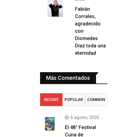
Fabián
Corrales,
agradecido
con
Diomedes
Diaz toda una
eternidad
Más Comentados
RECENT
POPULAR
COMMON
6 agosto, 2026
El 48° Festival
Cuna de