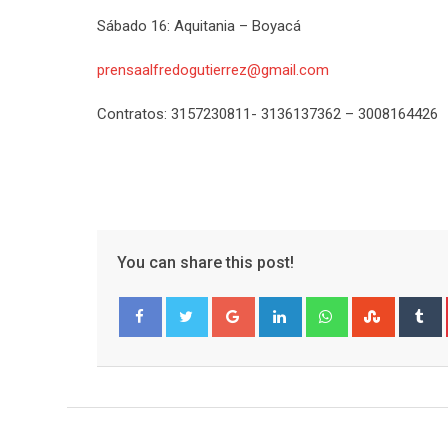
Sábado 16: Aquitania – Boyacá
prensaalfredogutierrez@gmail.com
Contratos: 3157230811- 3136137362 – 3008164426
You can share this post!
Google+
LinkedIn
Whatsapp
Stumble
T
Facebook
Twitter