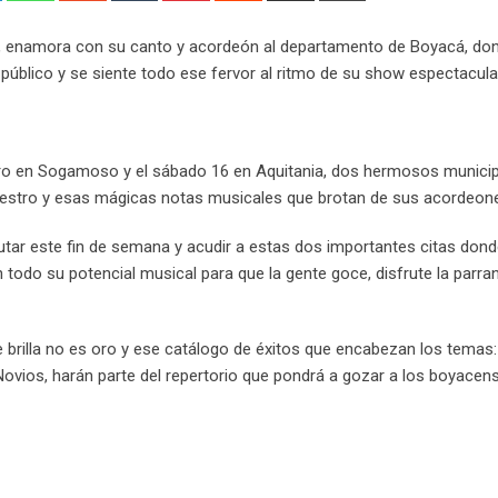
Email
rrez, enamora con su canto y acordeón al departamento de Boyacá, do
público y se siente todo ese fervor al ritmo de su show espectacula
enero en Sogamoso y el sábado 16 en Aquitania, dos hermosos munici
 maestro y esas mágicas notas musicales que brotan de sus acordeon
utar este fin de semana y acudir a estas dos importantes citas don
 todo su potencial musical para que la gente goce, disfrute la parra
 brilla no es oro y ese catálogo de éxitos que encabezan los temas:
Novios, harán parte del repertorio que pondrá a gozar a los boyacen