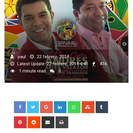
paul
22 febrero, 2014
Latest Update: 22 febrero, 2014 4:40
416
1 minute read
0
Google+
LinkedIn
Whatsapp
StumbleUpon
Tumblr
Pinterest
Reddit
Share
Print
via