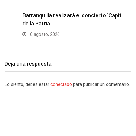
Barranquilla realizará el concierto ‘Capital
H
de la Patria…
l
6 agosto, 2026
Deja una respuesta
Lo siento, debes estar
conectado
para publicar un comentario.