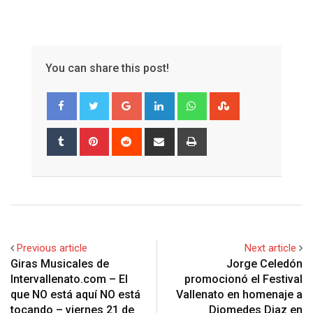
You can share this post!
Google+
LinkedIn
Whatsapp
StumbleUpon
Tumblr
Pinterest
Reddit
Share
Print
via
Email
Previous article
Next article
Giras Musicales de
Jorge Celedón
Intervallenato.com – El
promocionó el Festival
que NO está aquí NO está
Vallenato en homenaje a
tocando – viernes 21 de
Diomedes Diaz en