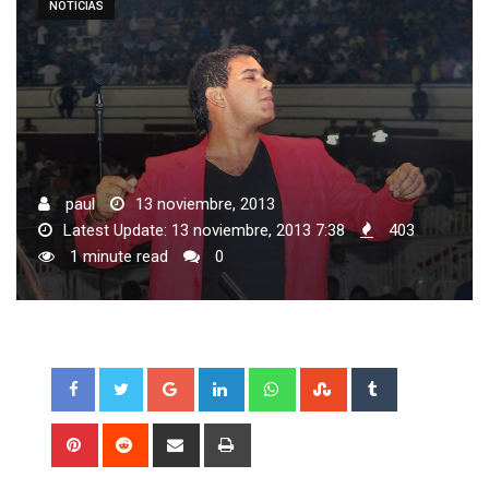
NOTICIAS
paul
13 noviembre, 2013
Latest Update: 13 noviembre, 2013 7:38
403
1 minute read
0
Google+
LinkedIn
Whatsapp
StumbleUpon
Tumblr
Pinterest
Reddit
Share
Print
via
Email