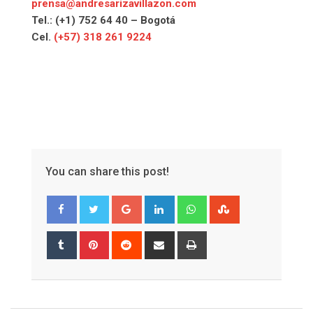
prensa@andresarizavillazon.com
Tel.: (+1) 752 64 40 – Bogotá
Cel.
(+57) 318 261 9224
You can share this post!
Google+
LinkedIn
Whatsapp
StumbleUpon
Tumblr
Pinterest
Reddit
Share
Print
via
Email