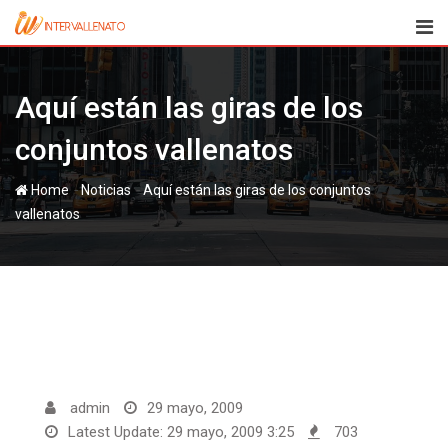
Skip
to
content
Aquí están las giras de los
conjuntos vallenatos
-
-
Home
Noticias
Aquí están las giras de los conjuntos
vallenatos
admin
29 mayo, 2009
Latest Update: 29 mayo, 2009 3:25
703