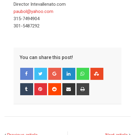
Director Intevallenato.com
paubol@yahoo.com
315-7494904
301-5487292
You can share this post!
Google+
LinkedIn
Whatsapp
StumbleUpon
Tumblr
Pinterest
Reddit
Share
Print
via
Email
Previous article
Next article