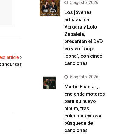
5 agosto, 2026
Los jóvenes
artistas Isa
Vergara y Lolo
Zabaleta,
presentan el DVD
en vivo ‘Ruge
leona’, con cinco
ext article
canciones
 concursar
5 agosto, 2026
Martín Elías Jr.,
enciende motores
para su nuevo
álbum, tras
culminar exitosa
búsqueda de
canciones