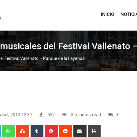
INICIO
NOTICI
musicales del Festival Vallenato 
el Festival Vallenato – Parque de la Leyenda
abril, 2010 12:37
527
3 minutes read
0
+
LinkedIn
Whatsapp
StumbleUpon
Tumblr
Pinterest
Reddit
Share
Print
via