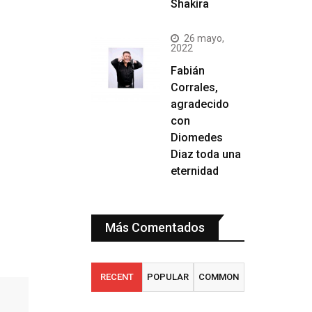
Shakira
26 mayo,
2022
Fabián
Corrales,
agradecido
con
Diomedes
Diaz toda una
eternidad
Más Comentados
RECENT
POPULAR
COMMON