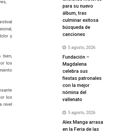
yes,
para su nuevo
álbum, tras
culminar exitosa
estival
búsqueda de
sional,
canciones
lclor y
5 agosto, 2026
 bien,
Fundación –
por los
Magdalena
imiento
celebra sus
fiestas patronales
con la mejor
esante
nómina del
por los
vallenato
a nivel
5 agosto, 2026
Alex Manga arrasa
en la Feria de las