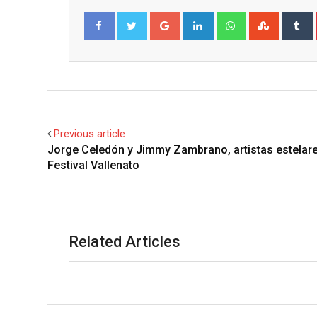
Google+
LinkedIn
Whatsapp
Stumble
T
Facebook
Twitter
Previous article
Jorge Celedón y Jimmy Zambrano, artistas estelare
Festival Vallenato
Related Articles