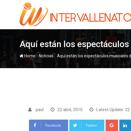
Skip
to
content
Aquí están los espectáculos 
-
-
Home
Noticias
Aquí están los espectáculos musicales d
paul
22 abril, 2010
Latest Update: 22 
Google
Facebook
Twitter