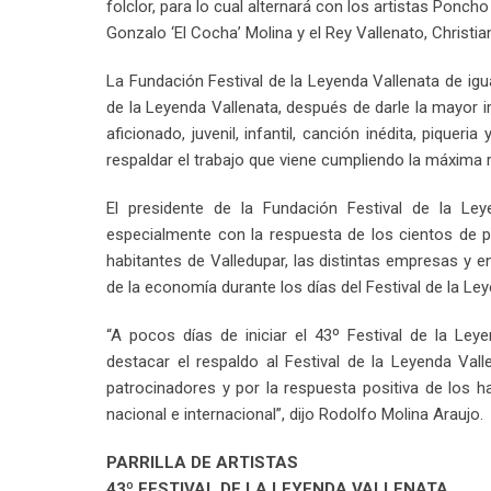
folclor, para lo cual alternará con los artistas Ponc
Gonzalo ‘El Cocha’ Molina y el Rey Vallenato, Christi
La Fundación Festival de la Leyenda Vallenata de igua
de la Leyenda Vallenata, después de darle la mayor 
aficionado, juvenil, infantil, canción inédita, piquer
respaldar el trabajo que viene cumpliendo la máxima 
El presidente de la Fundación Festival de la Ley
especialmente con la respuesta de los cientos de pa
habitantes de Valledupar, las distintas empresas y 
de la economía durante los días del Festival de la Le
“A pocos días de iniciar el 43º Festival de la Le
destacar el respaldo al Festival de la Leyenda Vall
patrocinadores y por la respuesta positiva de los h
nacional e internacional”, dijo Rodolfo Molina Araujo.
PARRILLA DE ARTISTAS
43º FESTIVAL DE LA LEYENDA VALLENATA