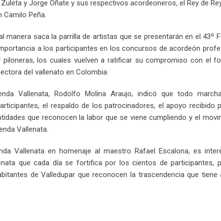
ho Zuleta y Jorge Oñate y sus respectivos acordeoneros, el Rey de Re
an Camilo Peña.
l manera saca la parrilla de artistas que se presentarán en el 43º F
importancia a los participantes en los concursos de acordeón profe
ia y piloneras, los cuales vuelven a ratificar su compromiso con el fo
rectora del vallenato en Colombia.
enda Vallenata, Rodolfo Molina Araujo, indicó que todo marcha
rticipantes, el respaldo de los patrocinadores, el apoyo recibido 
entidades que reconocen la labor que se viene cumpliendo y el mov
yenda Vallenata.
yenda Vallenata en homenaje al maestro Rafael Escalona, es inter
enata que cada día se fortifica por los cientos de participantes, 
abitantes de Valledupar que reconocen la trascendencia que tiene 