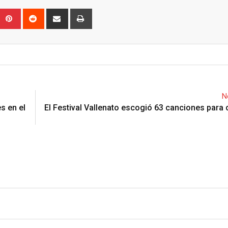
Upon
umblr
Pinterest
Reddit
Share
Print
via
Email
N
s en el
El Festival Vallenato escogió 63 canciones para