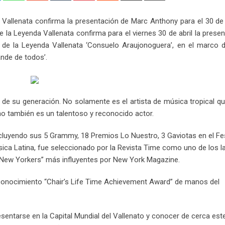
Email
 Vallenata confirma la presentación de Marc Anthony para el 30 de 
 de la Leyenda Vallenata confirma para el viernes 30 de abril la prese
e de la Leyenda Vallenata ‘Consuelo Araujonoguera’, en el marco d
ande de todos’.
 de su generación. No solamente es el artista de música tropical 
no también es un talentoso y reconocido actor.
incluyendo sus 5 Grammy, 18 Premios Lo Nuestro, 3 Gaviotas en el Fes
ica Latina, fue seleccionado por la Revista Time como uno de los l
 “New Yorkers” más influyentes por New York Magazine.
reconocimiento “Chair’s Life Time Achievement Award” de manos del
esentarse en la Capital Mundial del Vallenato y conocer de cerca est