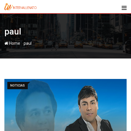
Skip
to
content
paul
-
Home
paul
NOTICIAS