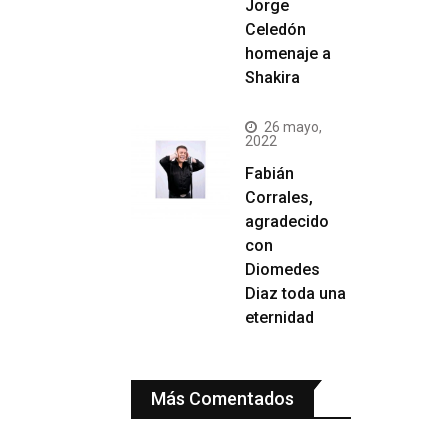
Jorge
Celedón
homenaje a
Shakira
26 mayo,
2022
Fabián
Corrales,
agradecido
con
Diomedes
Diaz toda una
eternidad
Más Comentados