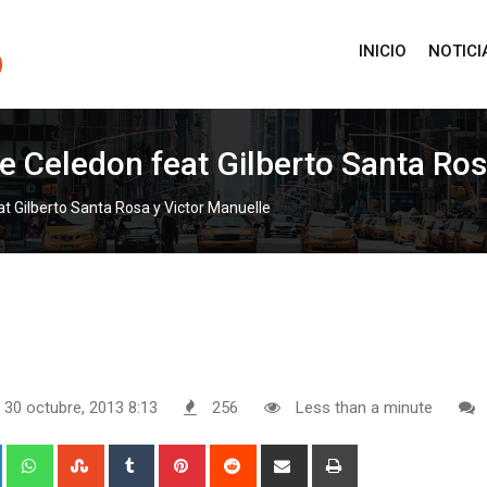
INICIO
NOTICI
e Celedon feat Gilberto Santa Ros
at Gilberto Santa Rosa y Victor Manuelle
 30 octubre, 2013 8:13
256
Less than a minute
+
LinkedIn
Whatsapp
StumbleUpon
Tumblr
Pinterest
Reddit
Share
Print
via