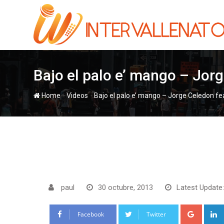
Skip
to
content
Bajo el palo e’ mango – Jorg
-
-
Home
Videos
Bajo el palo e’ mango – Jorge Celedon fe
paul
30 octubre, 2013
Latest Update:
Google
Facebook
Twitter