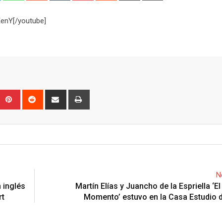
Email
enY[/youtube]
Upon
umblr
Pinterest
Reddit
Share
Print
via
Email
N
n inglés
Martín Elías y Juancho de la Espriella ‘E
rt
Momento’ estuvo en la Casa Estudio 