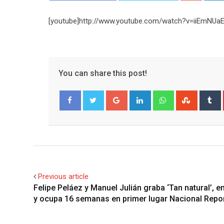
[youtube]http://www.youtube.com/watch?v=iiEmNUaE
You can share this post!
Google+
LinkedIn
Whatsapp
Stumble
T
Facebook
Twitter
Previous article
Felipe Peláez y Manuel Julián graba ‘Tan natural’, e
y ocupa 16 semanas en primer lugar Nacional Repo