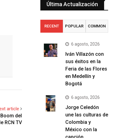
Última Actualización
RECENT
POPULAR
COMMON
6 agosto, 2026
Iván Villazón con
sus éxitos en la
Feria de las Flores
en Medellín y
Bogotá
6 agosto, 2026
Jorge Celedón
ext article
une las culturas de
l Boom del
Colombia y
de RCN TV
México con la
canción