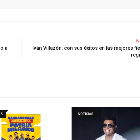
Email
N
do a
Iván Villazón, con sus éxitos en las mejores fie
reg
AS
NOTICIAS