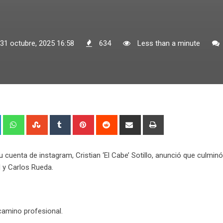
 31 octubre, 2025 16:58
634
Less than a minute
+
LinkedIn
Whatsapp
StumbleUpon
Tumblr
Pinterest
Reddit
Share
Print
via
Email
cuenta de instagram, Cristian ‘El Cabe’ Sotillo, anunció que culmin
 y Carlos Rueda.
camino profesional.