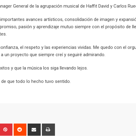
ager General de la agrupación musical de Haffit David y Carlos Rue
 importantes avances artísticos, consolidación de imagen y expansi
promiso, pasión y aprendizaje mutuo siempre con el propósito de ll
tes.
nfianza, el respeto y las experiencias vividas. Me quedo con el orgu
a un proyecto que siempre creí y seguiré admirando.
os y que la música los siga llevando lejos.
n de que todo lo hecho tuvo sentido.
Upon
umblr
Pinterest
Reddit
Share
Print
via