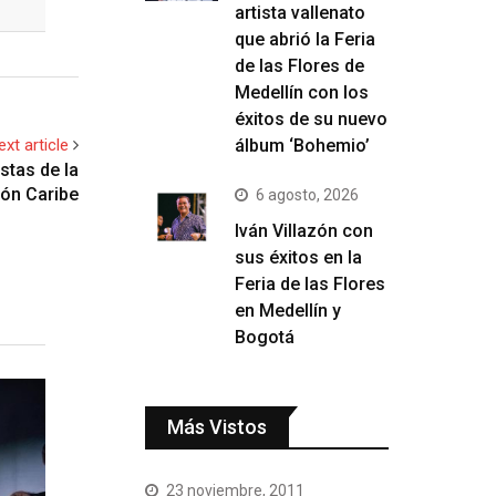
artista vallenato
que abrió la Feria
de las Flores de
Medellín con los
éxitos de su nuevo
ext article
álbum ‘Bohemio’
stas de la
ión Caribe
6 agosto, 2026
Iván Villazón con
sus éxitos en la
Feria de las Flores
en Medellín y
Bogotá
Más Vistos
23 noviembre, 2011