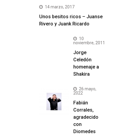
14 marzo, 2017
Unos besitos ricos – Juanse
Rivero y Juank Ricardo
10
noviembre, 2011
Jorge
Celedón
homenaje a
Shakira
26 mayo,
2022
Fabián
Corrales,
agradecido
con
Diomedes