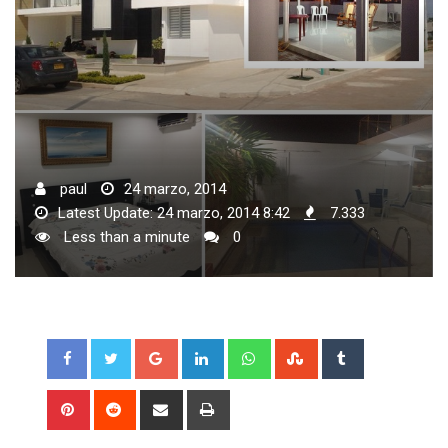
paul
24 marzo, 2014
Latest Update: 24 marzo, 2014 8:42
7.333
Less than a minute
0
Google+
LinkedIn
Whatsapp
StumbleUpon
Tumblr
Pinterest
Reddit
Share
Print
via