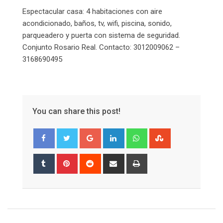
Email
Espectacular casa: 4 habitaciones con aire
acondicionado, baños, tv, wifi, piscina, sonido,
parqueadero y puerta con sistema de seguridad.
Conjunto Rosario Real. Contacto: 3012009062 –
3168690495
You can share this post!
Google+
LinkedIn
Whatsapp
StumbleUpon
Tumblr
Pinterest
Reddit
Share
Print
via
Email