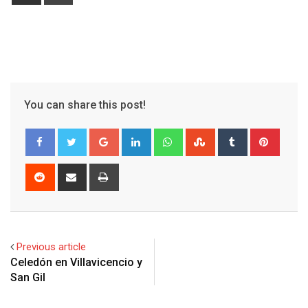
via
Email
You can share this post!
Google+
LinkedIn
Whatsapp
StumbleUpon
Tumblr
Pinter
Reddit
Share
Print
via
Email
Previous article
Celedón en Villavicencio y