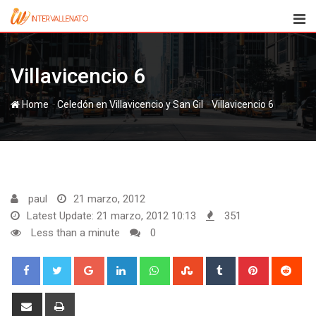
Skip
to
content
Villavicencio 6
-
-
Home
Villavicencio 6
paul
21 marzo, 2012
Latest Update: 21 marzo, 2012 10:13
351
Less than a minute
0
Google+
LinkedIn
Whatsapp
StumbleUpon
Tumblr
Pinterest
Red
Share
Print