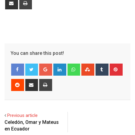
Share
Print
via
Email
You can share this post!
Google+
LinkedIn
Whatsapp
StumbleUpon
Tumblr
Pinter
Reddit
Share
Print
via
Email
Previous article
Celedón, Omar y Mateus
en Ecuador