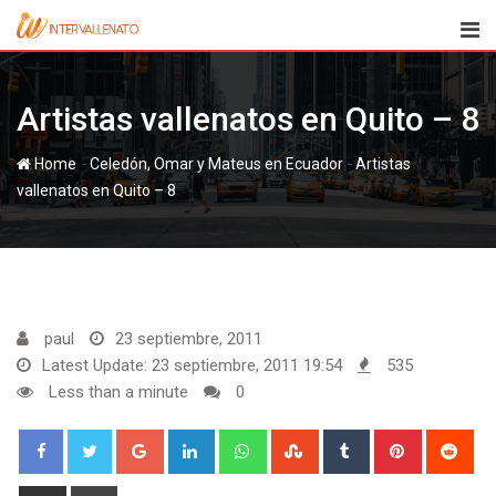
Skip
to
content
Artistas vallenatos en Quito – 8
-
-
Home
Celedón, Omar y Mateus en Ecuador
Artistas
vallenatos en Quito – 8
paul
23 septiembre, 2011
Latest Update: 23 septiembre, 2011 19:54
535
Less than a minute
0
Google+
LinkedIn
Whatsapp
StumbleUpon
Tumblr
Pinterest
Red