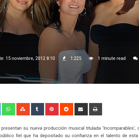
te: 15 noviembre, 2012 8:10
1.225
1 minute read
+
LinkedIn
Whatsapp
StumbleUpon
Tumblr
Pinterest
Reddit
Share
Print
via
Email
, presentan su nueva producción musical titulada ‘Incomparables’,
úblico fiel que ha depositado su confianza en el talento de esta 