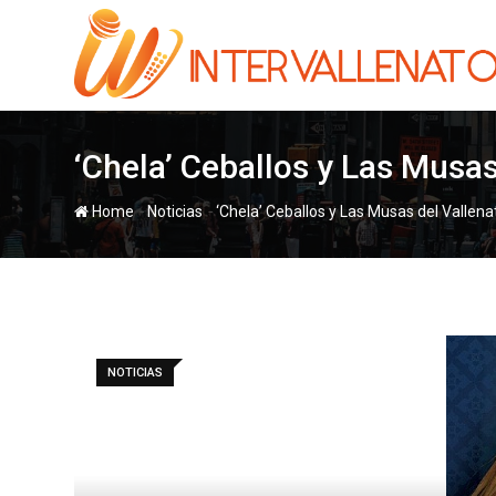
Skip
to
content
‘Chela’ Ceballos y Las Musa
-
-
Home
Noticias
‘Chela’ Ceballos y Las Musas del Vallen
NOTICIAS