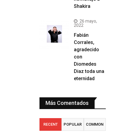
Shakira
26 mayo,
2022
Fabián
Corrales,
agradecido
con
Diomedes
Diaz toda una
eternidad
Más Comentados
RECENT
POPULAR
COMMON