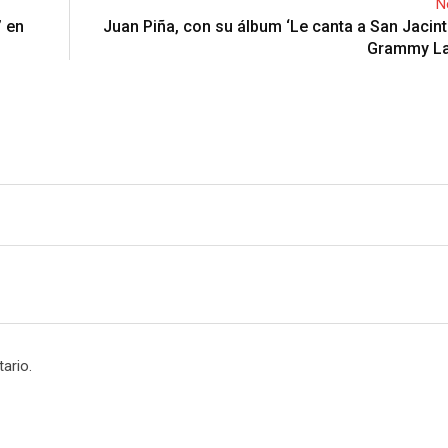
N
’ en
Juan Piña, con su álbum ‘Le canta a San Jacint
Grammy La
ario.