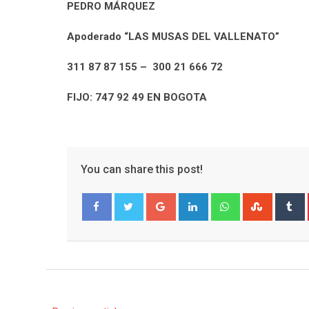
PEDRO MÁRQUEZ
Apoderado
“LAS MUSAS DEL VALLENATO”
311 87 87 155 – 300 21 666 72
FIJO: 747 92 49 EN BOGOTA
You can share this post!
Google+
LinkedIn
Whatsapp
Stumble
T
Facebook
Twitter