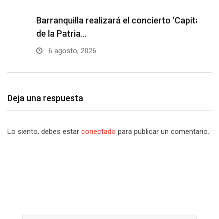
Barranquilla realizará el concierto ‘Capital
H
de la Patria…
l
6 agosto, 2026
Deja una respuesta
Lo siento, debes estar
conectado
para publicar un comentario.