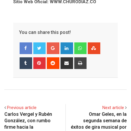
Sitio Web Oficial: WWW.CHURODIAZ.CO
You can share this post!
Google+
LinkedIn
Whatsapp
StumbleUpon
Tumblr
Pinterest
Reddit
Share
Print
via
Email
Previous article
Next article
Carlos Vergel y Rubén
Omar Geles, en la
González, con rumbo
segunda semana de
firme hacia la
éxitos de gira musical por