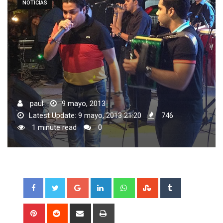
NOTICIAS
paul
9 mayo, 2013
Latest Update: 9 mayo, 2013 21:20
746
1 minute read
0
Google+
LinkedIn
Whatsapp
StumbleUpon
Tumblr
Pinterest
Reddit
Share
Print
via