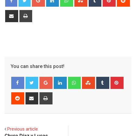
Share
Print
via
Email
You can share this post!
Google+
LinkedIn
Whatsapp
StumbleUpon
Tumblr
Pinter
Reddit
Share
Print
via
Email
Previous article
Churo Díaz y Lucas