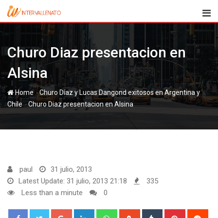
Skip
to
content
Churo Diaz presentacion en
Alsina
-
Home
Churo Díaz y Lucas Dangond exitosos en Argentina y
-
Churo Diaz presentacion en Alsina
paul
31 julio, 2013
Latest Update: 31 julio, 2013 21:18
335
Less than a minute
0
Google+
LinkedIn
Whatsapp
StumbleUpon
Tumblr
Pinterest
Red