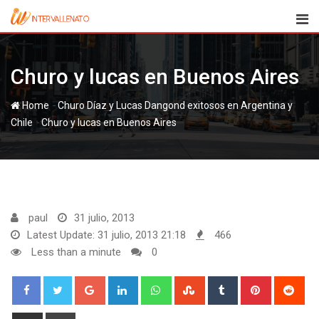
Skip
to
content
Churo y lucas en Buenos Aires
-
Home
Churo Díaz y Lucas Dangond exitosos en Argentina y
-
Churo y lucas en Buenos Aires
paul
31 julio, 2013
Latest Update: 31 julio, 2013 21:18
466
Less than a minute
0
Google+
LinkedIn
Whatsapp
StumbleUpon
Tumblr
Pinterest
Red