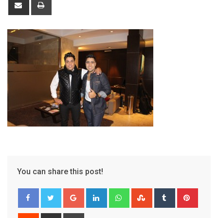
Share
Print
via
Email
You can share this post!
Google+
LinkedIn
Whatsapp
StumbleUpon
Tumblr
Pinter