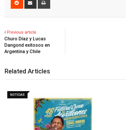
Reddit
Share
Print
via
Email
Previous article
Churo Díaz y Lucas
Dangond exitosos en
Related Articles
NOTICIAS
Barranquilla realizará el concierto ‘Capital de la
Patria…
6 agosto, 2026