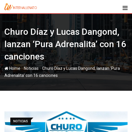
Skip
to
content
Churo Díaz y Lucas Dangond,
lanzan ‘Pura Adrenalita’ con 16
canciones
-
-
Home
Noticias
Churo Díaz y Lucas Dangond, lanzan ‘Pura
Adrenalita’ con 16 canciones
NOTICIAS