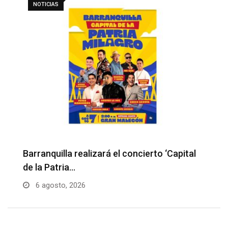
NOTICIAS
Barranquilla realizará el concierto ‘Capital
H
de la Patria…
l
6 agosto, 2026