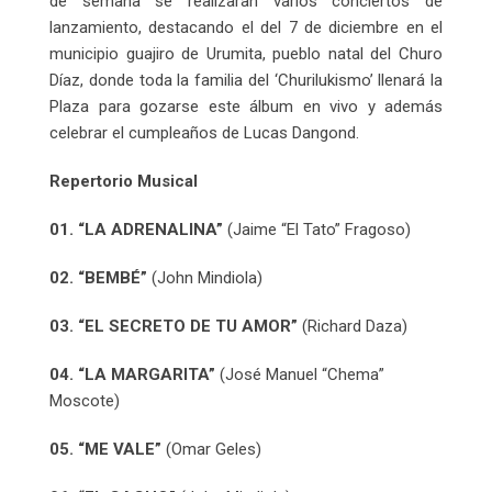
de semana se realizaran varios conciertos de
lanzamiento, destacando el del 7 de diciembre en el
municipio guajiro de Urumita, pueblo natal del Churo
Díaz, donde toda la familia del ‘Churilukismo’ llenará la
Plaza para gozarse este álbum en vivo y además
celebrar el cumpleaños de Lucas Dangond.
Repertorio Musical
01. “LA ADRENALINA”
(Jaime “El Tato” Fragoso)
02. “BEMBÉ”
(John Mindiola)
03. “EL SECRETO DE TU AMOR”
(Richard Daza)
04. “LA MARGARITA”
(José Manuel “Chema”
Moscote)
05. “ME VALE”
(Omar Geles)