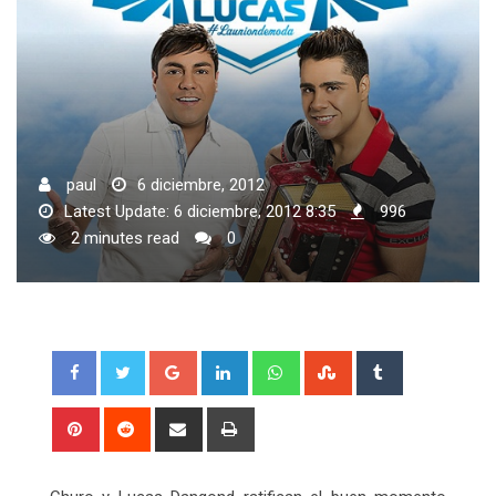
paul
6 diciembre, 2012
Latest Update: 6 diciembre, 2012 8:35
996
2 minutes read
0
Google+
LinkedIn
Whatsapp
StumbleUpon
Tumblr
Pinterest
Reddit
Share
Print
via
Email