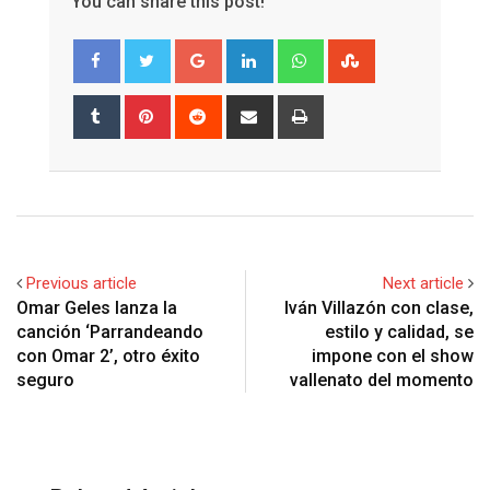
You can share this post!
Google+
LinkedIn
Whatsapp
StumbleUpon
Tumblr
Pinterest
Reddit
Share
Print
via
Email
Previous article
Next article
Omar Geles lanza la
Iván Villazón con clase,
canción ‘Parrandeando
estilo y calidad, se
con Omar 2’, otro éxito
impone con el show
seguro
vallenato del momento