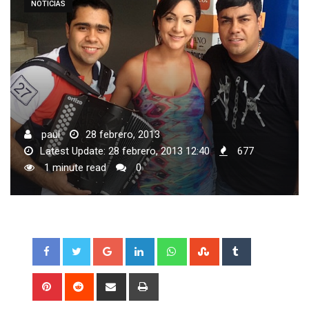
NOTICIAS
paul
28 febrero, 2013
Latest Update: 28 febrero, 2013 12:40
677
1 minute read
0
Google+
LinkedIn
Whatsapp
StumbleUpon
Tumblr
Pinterest
Reddit
Share
Print
via