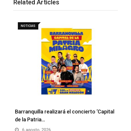
Related Articles
NOTICIAS
Barranquilla realizará el concierto ‘Capital
H
de la Patria…
l
6 agosto, 2026