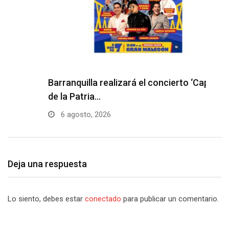
Barranquilla realizará el concierto ‘Capital
H
de la Patria…
l
6 agosto, 2026
Deja una respuesta
Lo siento, debes estar
conectado
para publicar un comentario.