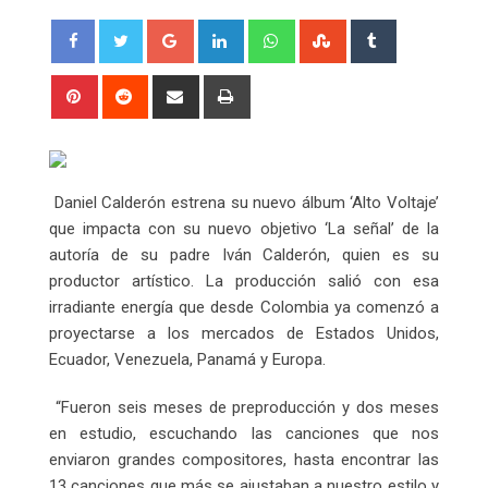
Google+
LinkedIn
Whatsapp
StumbleUpon
Tumblr
Pinterest
Reddit
Share
Print
via
Email
Daniel Calderón estrena su nuevo álbum ‘Alto Voltaje’
que impacta con su nuevo objetivo ‘La señal’ de la
autoría de su padre Iván Calderón, quien es su
productor artístico. La producción salió con esa
irradiante energía que desde Colombia ya comenzó a
proyectarse a los mercados de Estados Unidos,
Ecuador, Venezuela, Panamá y Europa.
“Fueron seis meses de preproducción y dos meses
en estudio, escuchando las canciones que nos
enviaron grandes compositores, hasta encontrar las
13 canciones que más se ajustaban a nuestro estilo y