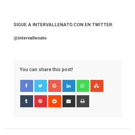
SIGUE A INTERVALLENATO.CON EN TWITTER:
@intervallenato
You can share this post!
Google+
LinkedIn
Whatsapp
StumbleUpon
Tumblr
Pinterest
Reddit
Share
Print
via
Email