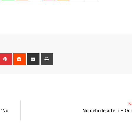
Email
Upon
umblr
Pinterest
Reddit
Share
Print
via
Email
N
 ‘No
No debí dejarte ir – O