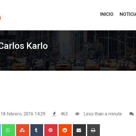
INICIO
NOTICI
 Carlos Karlo
 18 febrero, 2016 14:29
463
Less than a minute
+
LinkedIn
Whatsapp
StumbleUpon
Tumblr
Pinterest
Reddit
Share
Print
via