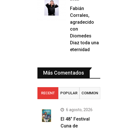
Fabián
Corrales,
agradecido
con
Diomedes
Diaz toda una
eternidad
Más Comentados
RECENT
POPULAR
COMMON
6 agosto, 2026
El 48° Festival
Cuna de