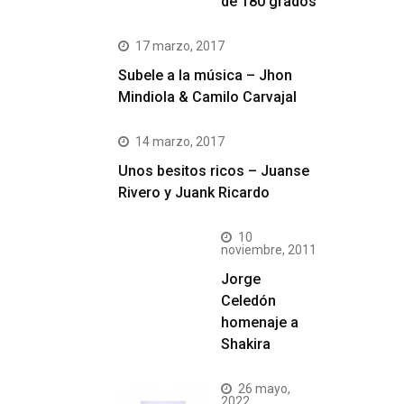
de 180 grados
17 marzo, 2017
Subele a la música – Jhon
Mindiola & Camilo Carvajal
14 marzo, 2017
Unos besitos ricos – Juanse
Rivero y Juank Ricardo
10
noviembre, 2011
Jorge
Celedón
homenaje a
Shakira
26 mayo,
2022