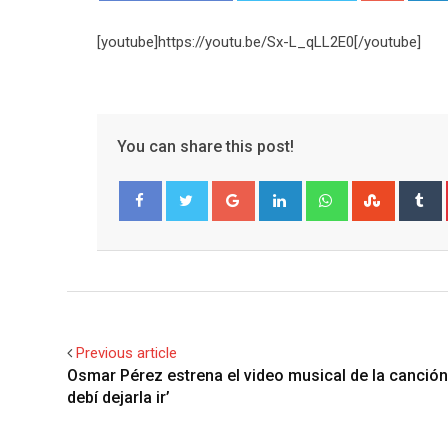
[youtube]https://youtu.be/Sx-L_qLL2E0[/youtube]
You can share this post!
Google+
LinkedIn
Whatsapp
Stumble
T
Facebook
Twitter
Previous article
Osmar Pérez estrena el video musical de la canción
debí dejarla ir’