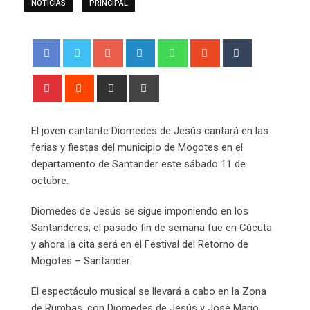
NOTICIAS
PRINCIPAL
Google+
LinkedIn
Whatsapp
StumbleUpon
Tumblr
Pinterest
Reddit
Share
Print
via
Email
El joven cantante Diomedes de Jesús cantará en las
ferias y fiestas del municipio de Mogotes en el
departamento de Santander este sábado 11 de
octubre.
Diomedes de Jesús se sigue imponiendo en los
Santanderes; el pasado fin de semana fue en Cúcuta
y ahora la cita será en el Festival del Retorno de
Mogotes – Santander.
El espectáculo musical se llevará a cabo en la Zona
de Rumbas, con Diomedes de Jesús y José Mario