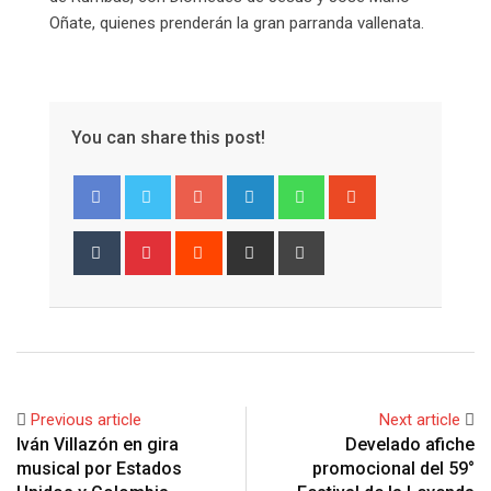
Oñate, quienes prenderán la gran parranda vallenata.
You can share this post!
Google+
LinkedIn
Whatsapp
StumbleUpon
Tumblr
Pinterest
Reddit
Share
Print
via
Email
Previous article
Next article
Iván Villazón en gira
Develado afiche
musical por Estados
promocional del 59°