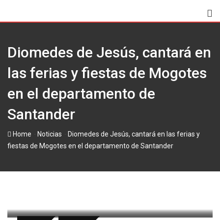
Skip
to
content
Diomedes de Jesús, cantará en
las ferias y fiestas de Mogotes
en el departamento de
Santander
-
-
Home
Noticias
Diomedes de Jesús, cantará en las ferias y
fiestas de Mogotes en el departamento de Santander
paul
8 octubre, 2025
Latest Update: 8 octubre, 2025 11:51
393
Less than a minute
0