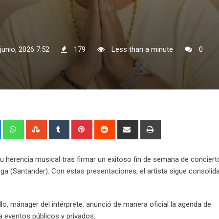
junio, 2026 7:52
179
Less than a minute
0
+
LinkedIn
Whatsapp
StumbleUpon
Tumblr
Pinterest
Reddit
Share
Print
via
Email
su herencia musical tras firmar un exitoso fin de semana de conciert
a (Santander). Con estas presentaciones, el artista sigue consolid
lo, mánager del intérprete, anunció de manera oficial la agenda de
a eventos públicos y privados: