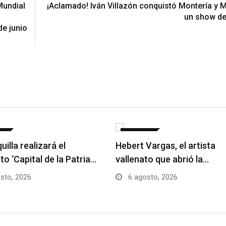
Mundial
¡Aclamado! Iván Villazón conquistó Montería y 
un show de 
de junio
AS
NOTICIAS
uilla realizará el
Hebert Vargas, el artista
to ‘Capital de la Patria…
vallenato que abrió la…
sto, 2026
6 agosto, 2026