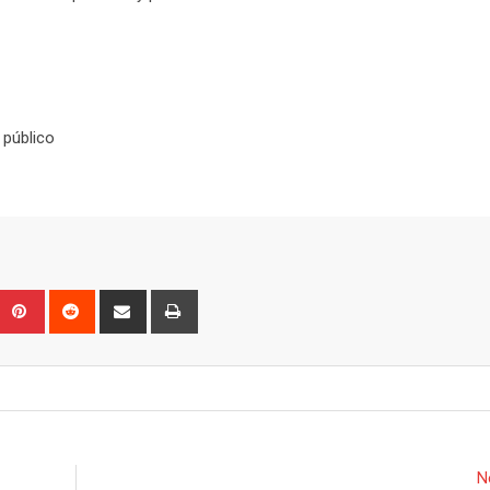
 público
Upon
umblr
Pinterest
Reddit
Share
Print
via
Email
N