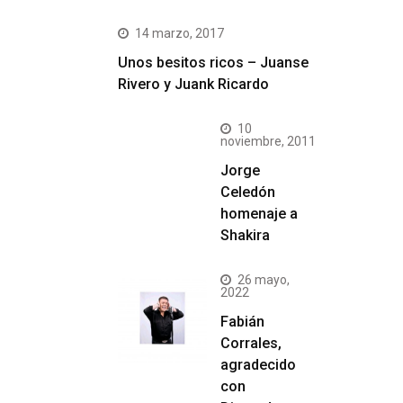
14 marzo, 2017
Unos besitos ricos – Juanse
Rivero y Juank Ricardo
10
noviembre, 2011
Jorge
Celedón
homenaje a
Shakira
26 mayo,
2022
Fabián
Corrales,
agradecido
con