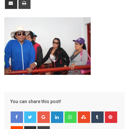
Share
Print
via
Email
You can share this post!
Google+
LinkedIn
Whatsapp
StumbleUpon
Tumblr
Pinter