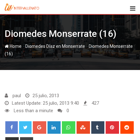
Skip
to
content
Diomedes Monserrate (16)
-
-
Home
Diomedes Díaz en Monserrate
Diomedes Monserrate
(16)
paul
25 julio, 2013
Latest Update: 25 julio, 2013 9:40
427
Less than a minute
0
Google+
LinkedIn
Whatsapp
StumbleUpon
Tumblr
Pinterest
Red